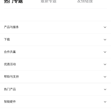
热门专题
最新专题
友情链接
产品与服务
花生壳服务
下载
智能硬件
花生壳客户端
合作共赢
配件中心
花生壳管理APP
开放平台
优惠活动
花生壳SDK
政企大客户
免费试用
帮助与支持
私有化/SDK嵌入
摇钱树
联系客服
热门产品
渠道合作
兑换码通道
VIP服务
贝锐向日葵 · 远程控制
智能硬件