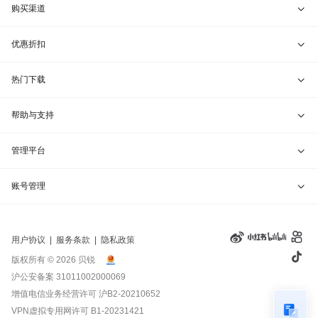
教育折扣
远程协助
贝锐蒲公英 · 异地组网
贝锐向日葵硬件
购买渠道
报告漏洞
贝锐花生壳 · 动态域名
贝锐蒲公英硬件
天猫旗舰店
优惠折扣
网站地图
贝锐洋葱头 · 协作无间
贝锐花生壳硬件
京东旗舰店
兑换码通道
热门下载
教育公益折扣
贝锐向日葵客户端
帮助与支持
贝锐蒲公英客户端
我要建议
管理平台
贝锐花生壳客户端
我要投诉
贝锐向日葵管理
账号管理
贝锐洋葱头浏览器
联系客服
贝锐蒲公英管理
实名认证
用户协议
|
服务条款
|
隐私政策
钻石VIP
贝锐花生壳管理
账号信息
版权所有 © 2026 贝锐
沪公安备案 31011002000069
远程协助
贝锐洋葱头管理
产品续费
增值电信业务经营许可
沪B2-20210652
VPN虚拟专用网许可 B1-20231421