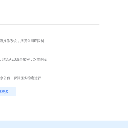
流操作系统，摆脱公网IP限制
法，结合AES混合加密，双重保障
冗余备份，保障服务稳定运行
解更多
障应用安全连接
道告警通知
效预防网络威胁