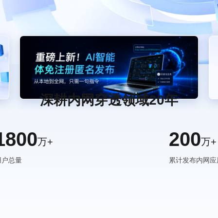
深耕内网穿透领域20年
1800
200
万+
万+
用户总量
累计发布内网应