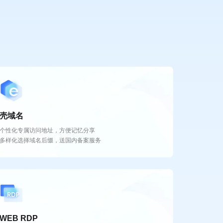
射才允许或拒绝被访问
通知至花生壳APP或第三方IM
 情报准确率达99.99%
区内，所选映射才允许或拒绝被访问
通知至花生壳APP或第三方IM
件路径、病毒类型等信息
，所选映射才允许或拒绝被访问
送通知至花生壳APP或第三方IM
自动关闭映射，降低影响
解更多
解更多
解更多
壳域名
个性化专属访问地址，方便记忆分享
多样化选择域名后缀，送国内备案服务
WEB RDP