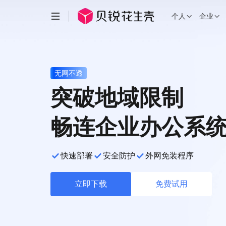
个人
企业
贝锐
花生壳 · 内网穿透
无网不透
向日葵 · 远程控制
突破地域限制
蒲公英 · 异地组网
畅连企业办公系
洋葱头 · 协作无间
易维 · 工单系统
快速部署
安全防护
外网免装程序
域名 · 域名注册
立即下载
免费试用
智能硬件
开放平台
企业定制