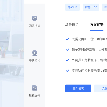
办公OA
财务ERP
3
场景痛点
方案优势
网站搭建
公网IPv4地址枯竭，固
企业网络架构已完善，改
分公司、出差员工无法访
安防监控
经第三方平台发布应用，
立即咨询
了
远程文件