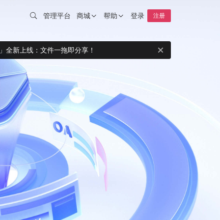
管理平台
商城
帮助
登录
注册
智能硬件
联系客服
op」全新上线：文件一拖即分享！
商品分类
钻石VIP
HOT
购物车
远程协助
我的订单
帮助文档