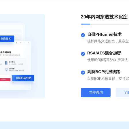
20年内网穿透技术沉淀
自研PHtunnel技术
强悍网络穿透能力，兼容主
RSA/AES混合加密
使用ISO推荐RSA加密算
高防BGP机房线路
采用BGP机房集群，支持
立即咨询
了
精确控制访问权限，保
多维度监控状态，多渠
实时检测设备状态，有