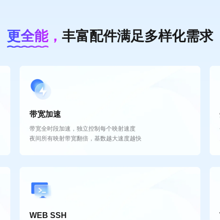
时间/周期限制
服务应用监控
精准识别网络威胁
在指定时间周期内，所选映
指定应用访问异常时，推送
百万级高可信失陷检测情报，
更全能，
丰富配件满足多样化需求
IP地址/区域限制
访问流量监控
云端统管一目了然
在指定IP地址/海内外地
达到日/月流量限额时，推送
通过云平台即可查看威胁文
浏览器/系统限制
登录状态监控
动态安全策略设置
在指定浏览器/系统版本内
花生壳程序上线/离线时，推
检测到指定病毒类型时，可
立即咨询
立即咨询
立即咨询
了
了
了
带宽加速
带宽全时段加速，独立控制每个映射速度
夜间所有映射带宽翻倍，基数越大速度越快
WEB SSH